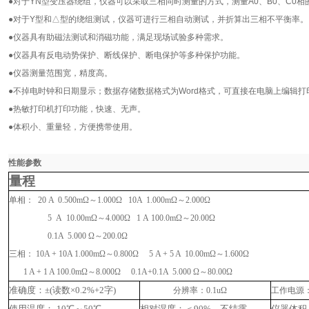
●对于
YN
型变压器绕组，仪器可以采取三相同时测量的方式，测量
A0
、
B0
、
C0
相
●对于
Y
型和△型的绕组测试，仪器可进行三相自动测试，并折算出三相不平衡率。
●仪器具有助磁法测试和消磁功能，满足现场试验多种需求。
●仪器具有反电动势保护、断线保护、断电保护等多种保护功能。
●仪器测量范围宽，精度高。
●不掉电时钟和日期显示；数据存储数据格式为
Word
格式，可直接在电脑上编辑打
●热敏打印机打印功能，快速、无声。
●体积小、重量轻，方便携带使用。
性能参数
量程
单相：
20
A 0.500m
Ω
～
1.000
Ω
10A 1.000m
Ω
～
2.000
Ω
5 A 10.00m
Ω～
4.000
Ω
1
A 100.0m
Ω
～
20.00
Ω
0.1A 5.000
Ω
～
200.0
Ω
三相：
10A + 10A 1.000m
Ω
～
0.800
Ω
5 A + 5 A 10.00
m
Ω
～
1.600
Ω
1 A + 1 A 100.0
m
Ω
～
8.000
Ω
0.1A+0.1A 5.000
Ω
～
80.00
Ω
准确度：±
(
读数×
0.2%+2
字
)
分辨率：
0.1u
Ω
工作电源
使用温度：
-10
℃～
50
℃
相对湿度：＜
90%
，不结露
仪器体积