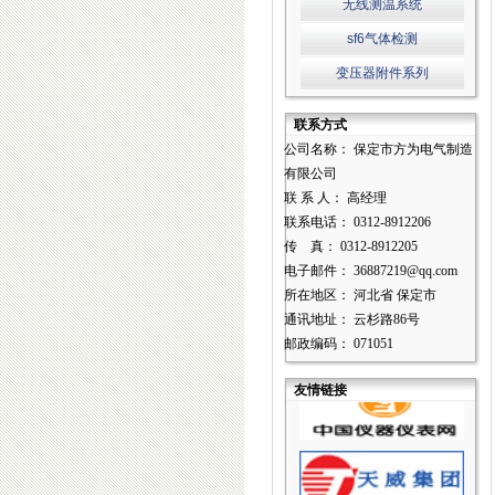
无线测温系统
sf6气体检测
变压器附件系列
联系方式
公司名称： 保定市方为电气制造
有限公司
联 系 人： 高经理
联系电话： 0312-8912206
传 真： 0312-8912205
电子邮件： 36887219@qq.com
所在地区： 河北省 保定市
通讯地址： 云杉路86号
邮政编码： 071051
友情链接