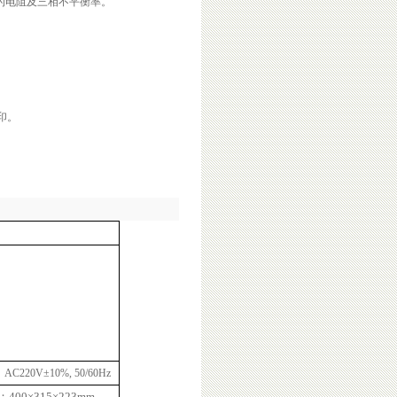
的电阻及三相不平衡率。
印。
：
AC220V
±
10%
, 50/60Hz
：
4
00
×
315
×
223mm