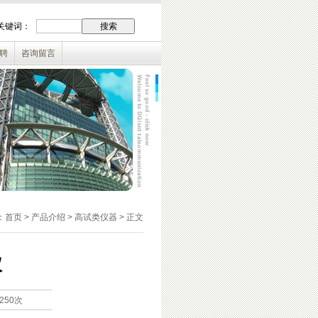
关键词：
聘
咨询留言
：
首页
> 产品介绍 > 高试类仪器 > 正文
仪
250次